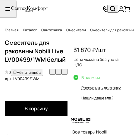
Главная
Каталог
Сантехника
Смесители
Смесители для раковины
Cмеситель для
31 870 ₽/
шт
раковины Nobili Live
LV00499/1WM белый
Цена указана без учета
НДС
0
Нет отзывов
В наличии
Арт.
LV00499/1WM
Рассчитать доставку
Нашли дешевле?
В корзину
Все товары Nobili