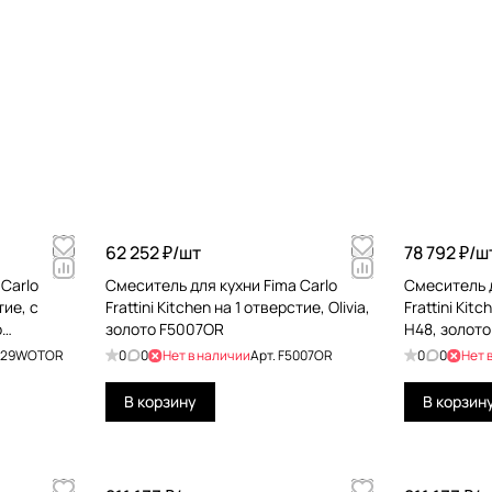
62 252 ₽/
шт
78 792 ₽/
ш
Carlo
Смеситель для кухни Fima Carlo
Смеситель д
тие, с
Frattini Kitchen на 1 отверстие, Olivia,
Frattini Kit
о
золото F5007OR
H48, золото
029WOTOR
0
0
Нет в наличии
Арт.
F5007OR
0
0
Нет 
В корзину
В корзин