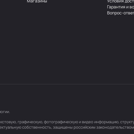
Магазины
Условия дос
Гарантия и в
Вопрос-отве
логии
.
 текстовую, графическую, фотографическую и видео информацию, струк
лектуальную собственность, защищены российским законодательством