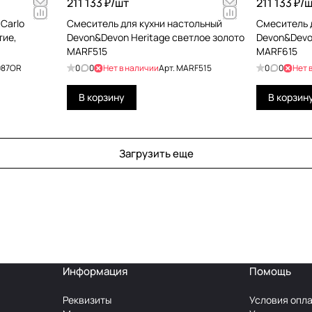
211 133 ₽/
шт
211 133 ₽/
ш
Carlo
Смеситель для кухни настольный
Смеситель 
тие,
Devon&Devon Heritage светлое золото
Devon&Devo
MARF515
MARF615
087OR
0
0
Нет в наличии
Арт.
MARF515
0
0
Нет 
В корзину
В корзин
Загрузить еще
Информация
Помощь
Реквизиты
Условия опл