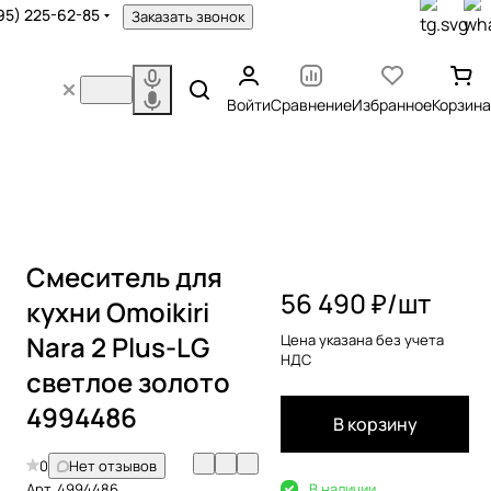
95) 225-62-85
Заказать звонок
Войти
Сравнение
Избранное
Корзина
Смеситель для
56 490 ₽/
шт
кухни Omoikiri
Nara 2 Plus-LG
Цена указана без учета
НДС
светлое золото
4994486
В корзину
0
Нет отзывов
Арт.
4994486
В наличии