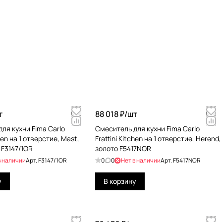
т
88 018 ₽/
шт
ля кухни Fima Carlo
Смеситель для кухни Fima Carlo
chen на 1 отверстие, Mast,
Frattini Kitchen на 1 отверстие, Herend,
 F3147/1OR
золото F5417NOR
в наличии
Арт.
F3147/1OR
0
0
Нет в наличии
Арт.
F5417NOR
у
В корзину