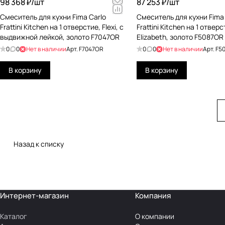
98 368 ₽/
шт
87 253 ₽/
шт
Смеситель для кухни Fima Carlo
Смеситель для кухни Fima 
Frattini Kitchen на 1 отверстие, Flexi, с
Frattini Kitchen на 1 отверс
выдвижной лейкой, золото F7047OR
Elizabeth, золото F5087OR
0
0
Нет в наличии
Арт.
F7047OR
0
0
Нет в наличии
Арт.
F5
В корзину
В корзину
Назад к списку
Интернет-магазин
Компания
Каталог
О компании