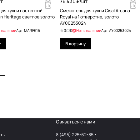
т
76 430 ₽/
шт
для кухни настенный
Смеситель для кухни Cisal Arcana
n Heritage светлое золото
Royal на 1 отверстие, золото
AY00253024
в наличии
Арт.
MARF615
0
0
Нет в наличии
Арт.
AY00253024
у
В корзину
Связаться с нами
аты
8 (495) 225-62-85