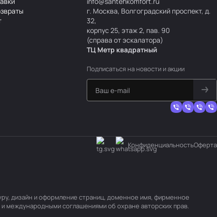
тавки
info@santehkomfort.ru
озвраты
г. Москва, Волгоградский проспект, д.
т
32,
корпус 25, этаж 2, пав. 90
(справа от эскалатора)
ТЦ Метр
к
вадратный
Подписаться
на новости и акции
Конфиденциальность
Оферта
туру, дизайн и оформление страниц, доменное имя, фирменное
 и международными соглашениями об охране авторских прав.