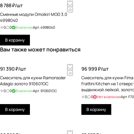
8 788 ₽/
шт
Cменные модули Omoikiri MOD 3.0
4998040
0
0
В наличии
Арт.
4998040
В корзину
Вам также может понравиться
91 390 ₽/
шт
96 999 ₽/
шт
Смеситель для кухни Ramonsoler
Смеситель для кухни Fima 
Adagio золото 910601OC
Frattini Kitchen на 1 отверс
выдвижной лейкой, золот
0
0
В наличии
Арт.
910601OC
F7029WOTOR
0
0
Нет в наличии
Арт.
F7
В корзину
В корзину