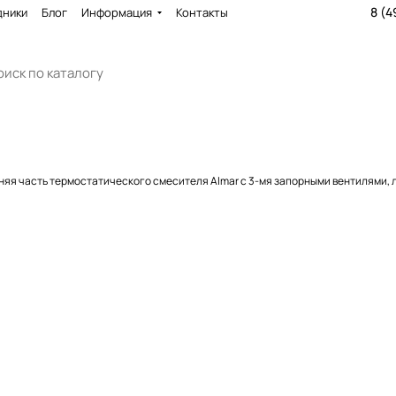
8 (4
дники
Блог
Информация
Контакты
яя часть термостатического смесителя Almar с 3-мя запорными вентилями, 