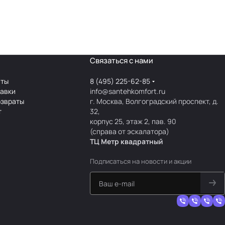
Связаться с нами
аты
8 (495) 225-62-85
тавки
info@santehkomfort.ru
озвраты
г. Москва, Волгоградский проспект, д.
т
32,
корпус 25, этаж 2, пав. 90
(справа от эскалатора)
ТЦ Метр
к
вадратный
Подписаться
на новости и акции