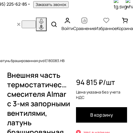
95) 225-62-85
Заказать звонок
Войти
Сравнение
Избранное
Корзина
латунь брашированная pvd E180083.HB
Внешняя часть
94 815 ₽/
шт
термостатического
смесителя Almar
Цена указана без учета
НДС
с 3-мя запорными
вентилями,
В корзину
латунь
брашированная
Нет в наличии