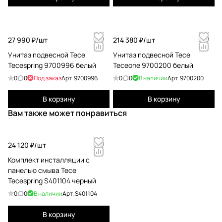
27 990 ₽/
шт
214 380 ₽/
шт
Унитаз подвесной Tece
Унитаз подвесной Tece
Tecespring 9700996 белый
Teceone 9700200 белый
0
0
Под заказ
Арт.
9700996
0
0
В наличии
Арт.
9700200
В корзину
В корзину
Вам также может понравиться
24 120 ₽/
шт
Комплект инсталляции с
панелью смыва Tece
Tecespring S401104 черный
0
0
В наличии
Арт.
S401104
В корзину