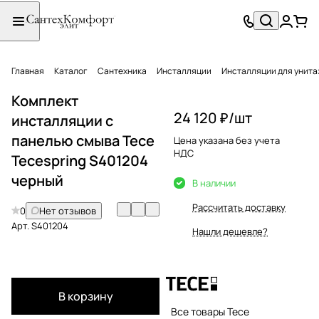
Главная
Каталог
Сантехника
Инсталляции
Инсталляции для унита
Комплект
24 120 ₽/
шт
инсталляции с
панелью смыва Tece
Цена указана без учета
НДС
Tecespring S401204
черный
В наличии
Рассчитать доставку
0
Нет отзывов
Арт.
S401204
Нашли дешевле?
В корзину
Все товары Tece