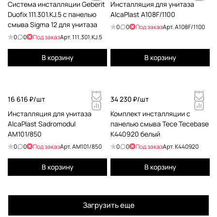
Система инсталляции Geberit
Инсталляция для унитаза
Duofix 111.301.KJ.5 с панелью
AlcaPlast A108F/1100
смыва Sigma 12 для унитаза
0
0
Под заказ
Арт.
A108F/1100
0
0
Под заказ
Арт.
111.301.KJ.5
В корзину
В корзину
16 616 ₽/
шт
34 230 ₽/
шт
Инсталляция для унитаза
Комплект инсталляции с
AlcaPlast Sadromodul
панелью смыва Tece Tecebase
AM101/850
K440920 белый
0
0
Под заказ
Арт.
AM101/850
0
0
Под заказ
Арт.
K440920
В корзину
В корзину
Загрузить еще