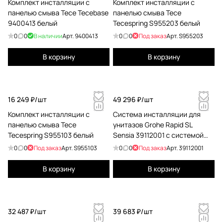
Комплект инсталляции с
Комплект инсталляции с
панелью смыва Tece Tecebase
панелью смыва Tece
9400413 белый
Tecespring S955203 белый
0
0
В наличии
Арт.
9400413
0
0
Под заказ
Арт.
S955203
В корзину
В корзину
16 249 ₽/
шт
49 296 ₽/
шт
Комплект инсталляции с
Система инсталляции для
панелью смыва Tece
унитазов Grohe Rapid SL
Tecespring S955103 белый
Sensia 39112001 с системой
удаления запахов
0
0
Под заказ
Арт.
S955103
0
0
Под заказ
Арт.
39112001
В корзину
В корзину
32 487 ₽/
шт
39 683 ₽/
шт