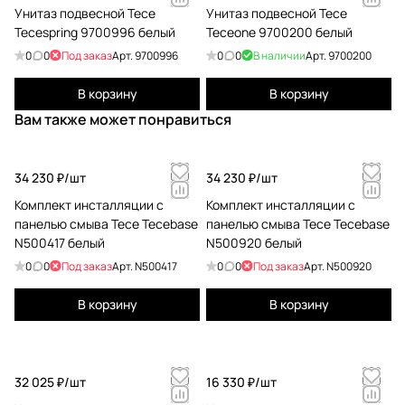
Унитаз подвесной Tece
Унитаз подвесной Tece
Tecespring 9700996 белый
Teceone 9700200 белый
0
0
Под заказ
Арт.
9700996
0
0
В наличии
Арт.
9700200
В корзину
В корзину
Вам также может понравиться
34 230 ₽/
шт
34 230 ₽/
шт
Комплект инсталляции с
Комплект инсталляции с
панелью смыва Tece Tecebase
панелью смыва Tece Tecebase
N500417 белый
N500920 белый
0
0
Под заказ
Арт.
N500417
0
0
Под заказ
Арт.
N500920
В корзину
В корзину
32 025 ₽/
шт
16 330 ₽/
шт