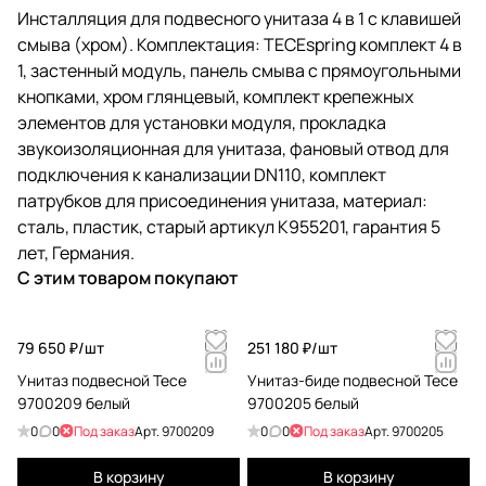
Инсталляция для подвесного унитаза 4 в 1 с клавишей
смыва (хром). Комплектация: TECEspring комплект 4 в
1, застенный модуль, панель смыва с прямоугольными
кнопками, хром глянцевый, комплект крепежных
элементов для установки модуля, прокладка
звукоизоляционная для унитаза, фановый отвод для
подключения к канализации DN110, комплект
патрубков для присоединения унитаза, материал:
сталь, пластик, старый артикул K955201, гарантия 5
лет, Германия.
С этим товаром покупают
79 650 ₽/
шт
251 180 ₽/
шт
Унитаз подвесной Tece
Унитаз-биде подвесной Tece
9700209 белый
9700205 белый
0
0
Под заказ
Арт.
9700209
0
0
Под заказ
Арт.
9700205
В корзину
В корзину