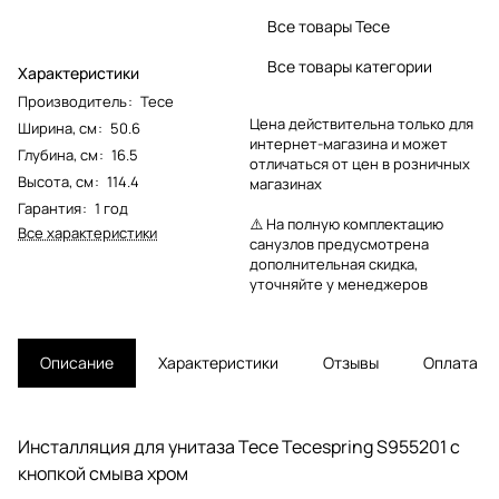
Все товары Tece
Все товары категории
Характеристики
Производитель
:
Tece
Цена действительна только для
Ширина, см
:
50.6
интернет-магазина и может
Глубина, см
:
16.5
отличаться от цен в розничных
Высота, см
:
114.4
магазинах
Гарантия
:
1 год
⚠️ На полную комплектацию
Все характеристики
санузлов предусмотрена
дополнительная скидка,
уточняйте у менеджеров
Описание
Характеристики
Отзывы
Оплата
Инсталляция для унитаза Tece Tecespring S955201 с
кнопкой смыва хром