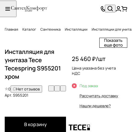
Главная
Каталог
Сантехника
Инсталляции
Инсталляции для унита
Показать
еще фото
Инсталляция для
25 460 ₽/
шт
унитаза Tece
Tecespring S955201
Цена указана без учета
НДС
хром
Под заказ
0
Нет отзывов
Арт.
S955201
Рассчитать доставку
Нашли дешевле?
В корзину