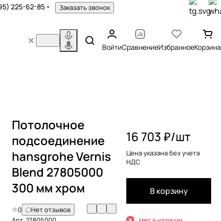
95) 225-62-85
Заказать звонок
Войти
Сравнение
Избранное
Корзина
Потолочное
16 703 ₽/
шт
подсоединение
hansgrohe Vernis
Цена указана без учета
НДС
Blend 27805000
300 мм хром
В корзину
0
Нет отзывов
Арт.
27805000
Нет в наличии