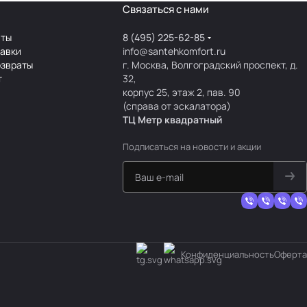
Связаться с нами
аты
8 (495) 225-62-85
тавки
info@santehkomfort.ru
озвраты
г. Москва, Волгоградский проспект, д.
т
32,
корпус 25, этаж 2, пав. 90
(справа от эскалатора)
ТЦ Метр
к
вадратный
Подписаться
на новости и акции
Конфиденциальность
Оферта