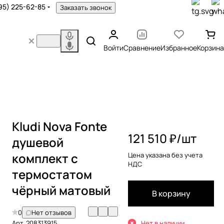
95) 225-62-85
Заказать звонок
Войти
Сравнение
Избранное
Корзина
Kludi Nova Fonte
121 510 ₽/
шт
душевой
комплект с
Цена указана без учета
НДС
термостатом
чёрный матовый
В корзину
0
Нет отзывов
Арт.
208313915
Нет в наличии