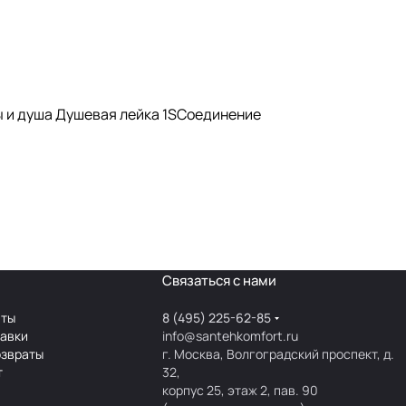
ы и душа Душевая лейка 1SCоединение
Связаться с нами
аты
8 (495) 225-62-85
тавки
info@santehkomfort.ru
озвраты
г. Москва, Волгоградский проспект, д.
т
32,
корпус 25, этаж 2, пав. 90