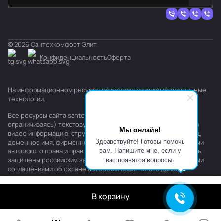
© 2026 Сантехкомфорт Элит
Конфиденциальность
Оферта
На информационном ресурсе применяются
рекомендательные
технологии
.
Все ресурсы сайта santehkomfort.ru, включая (но не
ограничиваясь) текстовую, графическую, фотографическую и
Мы онлайн!
видео информацию, структуру, дизайн и оформление страниц,
Здравствуйте! Готовы помочь
доменное имя, фирменное наименование являются объектами
вам. Напишите мне, если у
авторского права и прав на интеллектуальную собственность,
вас появятся вопросы.
защищены российским законодательством и международными
соглашениями об охране авторских прав.
Читать далее
В корзину