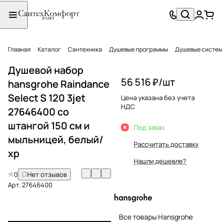
Главная
Каталог
Сантехника
Душевые программы
Душевые систе
Душевой набор
56 516 ₽/
шт
hansgrohe Raindance
Select S 120 3jet
Цена указана без учета
НДС
27646400 со
штангой 150 см и
Под заказ
мыльницей, белый/
Рассчитать доставку
хр
Нашли дешевле?
0
Нет отзывов
Арт.
27646400
Все товары Hansgrohe