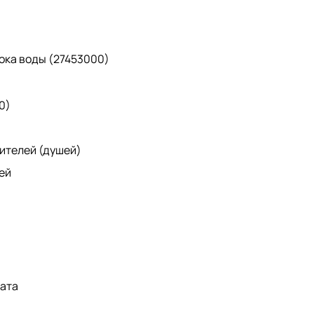
тока воды (27453000)
0)
ителей (душей)
ей
тата