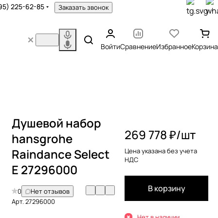
95) 225-62-85
Заказать звонок
Войти
Сравнение
Избранное
Корзина
Душевой набор
269 778 ₽/
шт
hansgrohe
Raindance Select
Цена указана без учета
НДС
E 27296000
В корзину
0
Нет отзывов
Арт.
27296000
Нет в наличии