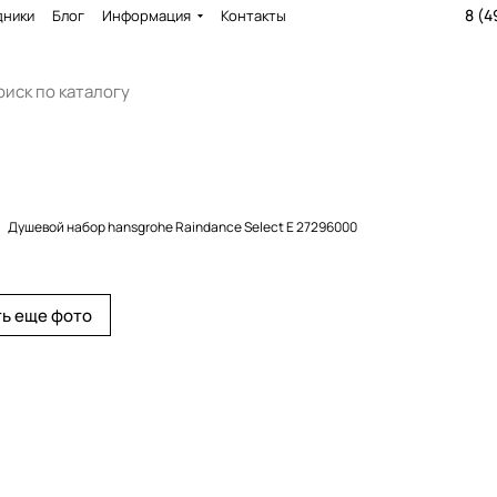
8 (4
дники
Блог
Информация
Контакты
Душевой набор hansgrohe Raindance Select E 27296000
ь еще фото