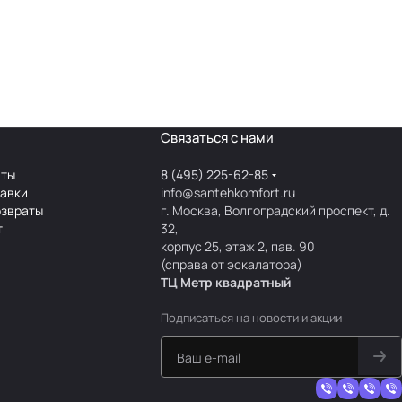
Связаться с нами
аты
8 (495) 225-62-85
тавки
info@santehkomfort.ru
озвраты
г. Москва, Волгоградский проспект, д.
т
32,
корпус 25, этаж 2, пав. 90
(справа от эскалатора)
ТЦ Метр
к
вадратный
Подписаться
на новости и акции