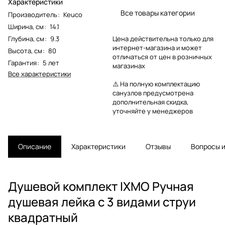
Характеристики
Все товары категории
Производитель
:
Keuco
Ширина, см
:
14.1
Глубина, см
:
9.3
Цена действительна только для
интернет-магазина и может
Высота, см
:
80
отличаться от цен в розничных
Гарантия
:
5 лет
магазинах
Все характеристики
⚠️ На полную комплектацию
санузлов предусмотрена
дополнительная скидка,
уточняйте у менеджеров
Описание
Характеристики
Отзывы
Вопросы и
Душевой комплект IXMO Ручная
душевая лейка c 3 видами струи
квадратный