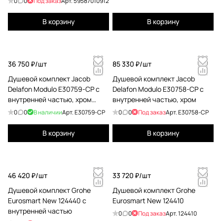
0
0
Под заказ
Арт.
59587010912
В корзину
В корзину
36 750 ₽/
шт
85 330 ₽/
шт
Душевой комплект Jacob
Душевой комплект Jacob
Delafon Modulo E30759-CP с
Delafon Modulo E30758-CP с
внутренней частью, хром
внутренней частью, хром
хром
0
0
В наличии
Арт.
E30759-CP
0
0
Под заказ
Арт.
E30758-CP
В корзину
В корзину
46 420 ₽/
шт
33 720 ₽/
шт
Душевой комплект Grohe
Душевой комплект Grohe
Eurosmart New 124440 с
Eurosmart New 124410
внутренней частью
0
0
Под заказ
Арт.
124410