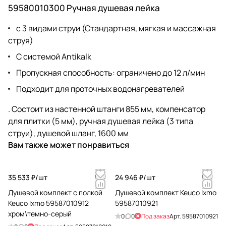
59580010300 Ручная душевая лейка
c 3 видами струи (Стандартная, мягкая и массажная
струя)
C системой Antikalk
Пропускная способность: ограничено до 12 л/мин
Подходит для проточных водонагревателей
. Состоит из настенной штанги 855 мм, компенсатор
для плитки (5 мм), ручная душевая лейка (3 типа
струи), душевой шланг, 1600 мм
Вам также может понравиться
35 533 ₽/
шт
24 946 ₽/
шт
Душевой комплект с полкой
Душевой комплект Keuco Ixmo
Keuco Ixmo 59587010912
59587010921
хром\темно-серый
0
0
Под заказ
Арт.
59587010921