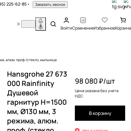
95) 225-62-85
Заказать звонок
Войти
Сравнение
Избранное
Корзина
има, алюм. проф./стекло, мыльница
Hansgrohe 27 673
98 080 ₽/
шт
000 Rainfinity
Душевой
Цена указана без учета
НДС
гарнитур H=1500
мм, Ø130 мм, 3
В корзину
режима, алюм.
проф./стекло,
Нет в наличии