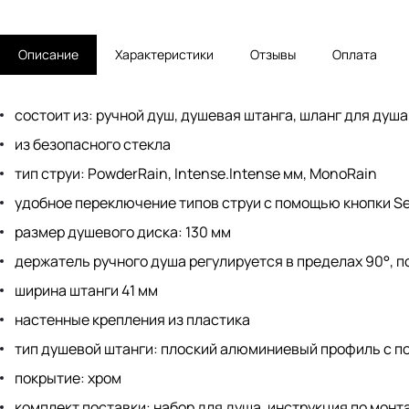
Описание
Характеристики
Отзывы
Оплата
состоит из: ручной душ, душевая штанга, шланг для душ
из безопасного стекла
тип струи: PowderRain, Intense.Intense мм, MonoRain
удобное переключение типов струи с помощью кнопки Se
размер душевого диска: 130 мм
держатель ручного душа регулируется в пределах 90°, п
ширина штанги 41 мм
настенные крепления из пластика
тип душевой штанги: плоский алюминиевый профиль с п
покрытие: хром
комплект поставки: набор для душа, инструкция по монт