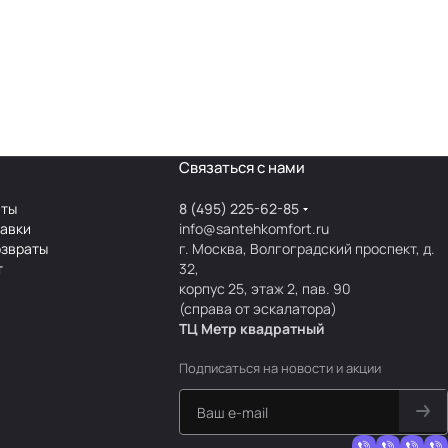
Связаться с нами
аты
8 (495) 225-62-85
тавки
info@santehkomfort.ru
озвраты
г. Москва, Волгоградский проспект, д.
т
32,
корпус 25, этаж 2, пав. 90
(справа от эскалатора)
ТЦ Метр
к
вадратный
Подписаться
на новости и акции