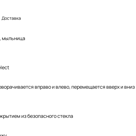
Доставка
а, мыльница
lect
оворачивается вправо и влево, перемещается вверх и вниз
окрытием из безопасного стекла
ажу