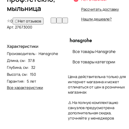
мыльница
Рассчитать доставку
Нашли дешевле?
0
Нет отзывов
Арт.
27673000
Характеристики
Все товары Hansgrohe
Производитель
:
Hansgrohe
Длина, см
:
37.8
Все товары категории
Глубина, см
:
32
Высота, см
:
150
Цена действительна только для
Гарантия
:
5 лет
интернет-магазина и может
отличаться от цен в розничных
Все характеристики
магазинах
⚠️ На полную комплектацию
санузлов предусмотрена
дополнительная скидка,
уточняйте у менеджеров