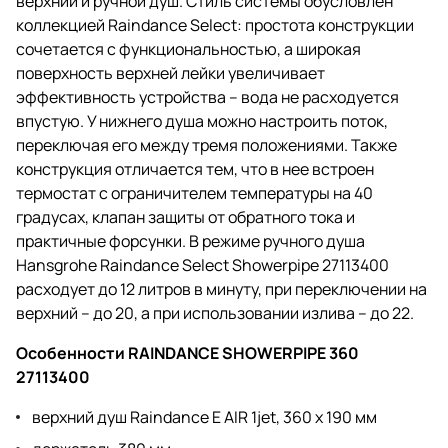
верхний и ручной душ. Стиль системы обусловлен
коллекцией Raindance Select: простота конструкции
сочетается с функциональностью, а широкая
поверхность верхней лейки увеличивает
эффективность устройства – вода не расходуется
впустую. У нижнего душа можно настроить поток,
переключая его между тремя положениями. Также
конструкция отличается тем, что в нее встроен
термостат с ограничителем температуры на 40
градусах, клапан защиты от обратного тока и
практичные форсунки. В режиме ручного душа
Hansgrohe Raindance Select Showerpipe 27113400
расходует до 12 литров в минуту, при переключении на
верхний – до 20, а при использовании излива – до 22.
Особенности RAINDANCE SHOWERPIPE 360
27113400
верхний душ Raindance E AIR 1jet, 360 x 190 мм