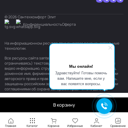
© 2026 Сантехкомфорт Элит
Конфиденциальность
Оферта
На информационном ресурсе применяются
рекомендательные
технологии
.
Все ресурсы сайта santehkomfort.ru, включая (но не
ограничиваясь) текстовую, графическую, фотографическую и
Мы онлайн!
видео информацию, структуру, дизайн и оформление страниц,
Здравствуйте! Готовы помочь
доменное имя, фирменное наименование являются объектами
вам. Напишите мне, если у
авторского права и прав на интеллектуальную собственность,
вас появятся вопросы.
защищены российским законодательством и международными
соглашениями об охране авторских прав.
Читать далее
В корзину
Главная
Каталог
Корзина
Избранные
Кабинет
Сравнение