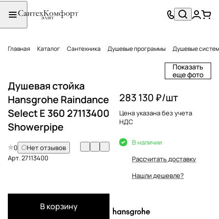
Главная
Каталог
Сантехника
Душевые программы
Душевые систе
Показать
еще фото
Душевая стойка
283 130 ₽/
шт
Hansgrohe Raindance
Select E 360 27113400
Цена указана без учета
НДС
Showerpipe
В наличии
0
Нет отзывов
Арт.
27113400
Рассчитать доставку
Нашли дешевле?
В корзину