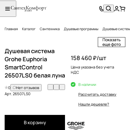
Главная
Каталог
Сантехника
Душевые программы
Душевые систе
Показать
еще фото
Душевая система
158 460 ₽/
шт
Grohe Euphoria
SmartControl
Цена указана без учета
НДС
26507LS0 белая луна
В наличии
0
Нет отзывов
Арт.
26507LS0
Рассчитать доставку
Нашли дешевле?
В корзину