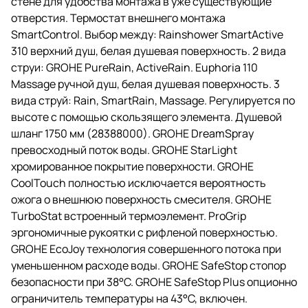
стене для удобства монтажа в уже существующие
отверстия. Термостат внешнего монтажа
SmartControl. Выбор между: Rainshower SmartActive
310 верхний душ, белая душевая поверхность. 2 вида
струи: GROHE PureRain, ActiveRain. Euphoria 110
Massage ручной душ, белая душевая поверхность. 3
вида струй: Rain, SmartRain, Massage. Регулируется по
высоте с помощью скользящего элемента. Душевой
шланг 1750 мм (28388000). GROHE DreamSpray
превосходный поток воды. GROHE StarLight
хромированное покрытие поверхности. GROHE
CoolTouch полностью исключается вероятность
ожога о внешнюю поверхность смесителя. GROHE
TurboStat встроенный термоэлемент. ProGrip
эргономичные рукоятки с рифленой поверхностью.
GROHE EcoJoy технология совершенного потока при
уменьшенном расходе воды. GROHE SafeStop стопор
безопасности при 38°C. GROHE SafeStop Plus опционно
ограничитель температуры на 43°C, включен.