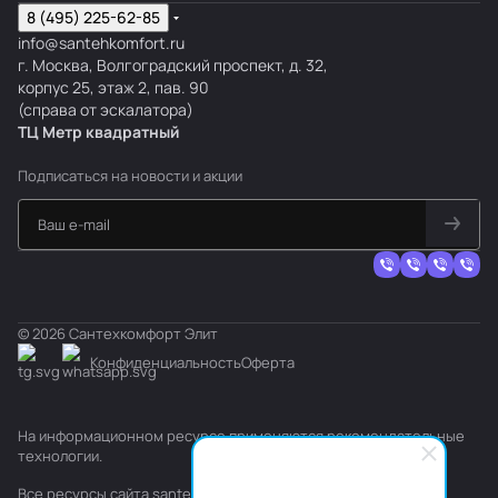
8 (495) 225-62-85
info@santehkomfort.ru
г. Москва, Волгоградский проспект, д. 32,
корпус 25, этаж 2, пав. 90
(справа от эскалатора)
ТЦ Метр
к
вадратный
Подписаться
на новости и акции
© 2026 Сантехкомфорт Элит
Конфиденциальность
Оферта
На информационном ресурсе применяются
рекомендательные
технологии
.
Все ресурсы сайта santehkomfort.ru, включая (но не