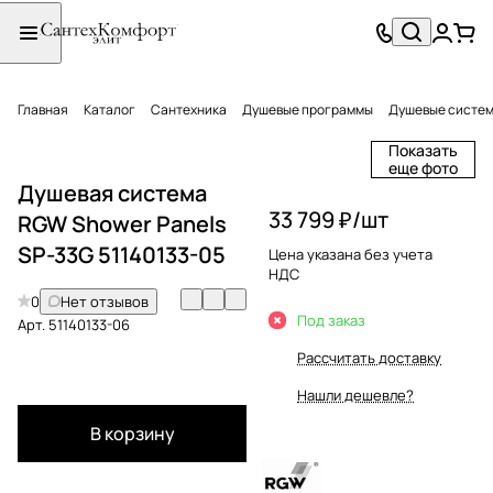
Главная
Каталог
Сантехника
Душевые программы
Душевые систе
Показать
еще фото
Душевая система
33 799 ₽/
шт
RGW Shower Panels
SP-33G 51140133-05
Цена указана без учета
НДС
0
Нет отзывов
Под заказ
Арт.
51140133-06
Рассчитать доставку
Нашли дешевле?
В корзину