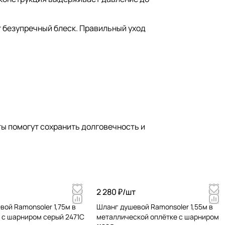
 безупречный блеск. Правильный уход
ты помогут сохранить долговечность и
2 280 ₽/
шт
ой Ramonsoler 1,75м в
Шланг душевой Ramonsoler 1,55м в
е с шарниром серый 2471C
металлической оплётке с шарниром