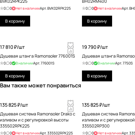
BVK02RPK225
BH02RM400
0
0
Нет в наличии
Арт.
BVK02RPK225
0
0
Нет в наличии
Арт.
BH
В корзину
В корзину
17 810 ₽/
шт
19 790 ₽/
шт
Душевая штанга Ramonsoler 776001S
Душевая штанга Ramonsol
0
0
В наличии
Арт.
776001S
0
0
В наличии
Арт.
7750S
В корзину
В корзину
Вам также может понравиться
135 825 ₽/
шт
135 825 ₽/
шт
Душевая система Ramonsoler Drako с
Душевая система Ramonso
изливом и с регулировкой высоты
изливом и с регулировкой
335502RPK225
335502RP300
0
0
Нет в наличии
Арт.
335502RPK225
0
0
Нет в наличии
Арт.
33