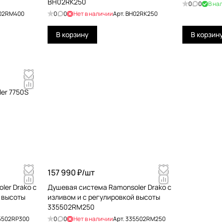
BH02RK250
0
0
В на
02RM400
0
0
Нет в наличии
Арт.
BH02RK250
В корзину
В корзин
er 7750S
157 990 ₽/
шт
ler Drako с
Душевая система Ramonsoler Drako с
 высоты
изливом и с регулировкой высоты
335502RM250
5502RP300
0
0
Нет в наличии
Арт.
335502RM250