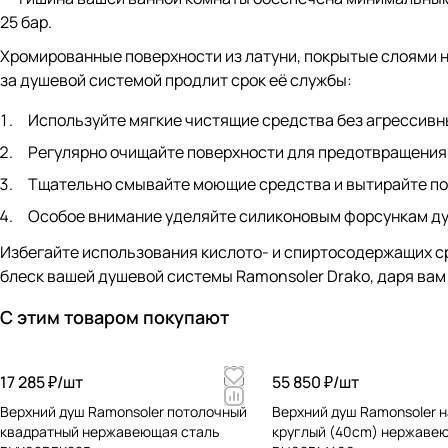
25 бар.
Хромированные поверхности из латуни, покрытые слоями н
за душевой системой продлит срок её службы:
Используйте мягкие чистящие средства без агрессивн
Регулярно очищайте поверхности для предотвращения
Тщательно смывайте моющие средства и вытирайте по
Особое внимание уделяйте силиконовым форсункам ду
Избегайте использования кислото- и спиртосодержащих ср
блеск вашей душевой системы Ramonsoler Drako, даря вам
С этим товаром покупают
17 285 ₽/
шт
55 850 ₽/
шт
Верхний душ Ramonsoler потолочный
Верхний душ Ramonsoler 
квадратный нержавеющая сталь
круглый (40cm) нержаве