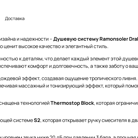
Доставка
изайна и надежности –
Душевую систему Ramonsoler Drak
то ценит высокое качество и элегантный стиль.
чностью к деталям, что делает каждый элемент этой душе
еспечивают комфорт и долговечность, а также заботу о ва
ождевой эффект, создавая ощущение тропического ливня.
спечивая массажный и тонизирующий эффект, который помог
оснащена технологией
Thermostop Block
, которая огранич
ающей системе
S2
, которая открывает ручку смесителя в д
ровнем звука ниже 20 дБ при давлении 3 бара, а прочная