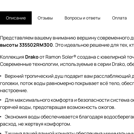
Описание
Отзывы
Вопросы и ответы
Оплата
Представляем вашему вниманию вершину современного д
высоты 335502RM300
. Это идеальное решение для тех, к
Коллекция
Drako
от Ramon Soler® создана с ювелирной то
Современные технологии, используемые в серии Drako, об
Верхний тропический душ подарит вам расслабляющий д
головки, поток воды равномерно покрывает всё тело, обе
настроение.
Для максимального комфорта и безопасности система 
горячей воды, предотвращая возможность ожогов.
Экономия воды обеспечивается благодаря водосберег
расход, не жертвуя комфортом.
Тишина вашей ванной комнаты обеспечена минимальным у