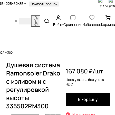
95) 225-62-85
Заказать звонок
Войти
Сравнение
Избранное
Корзина
502RM300
Душевая система
167 080 ₽/
шт
Ramonsoler Drako
с изливом и с
Цена указана без учета
НДС
регулировкой
высоты
В корзину
335502RM300
Нет в наличии