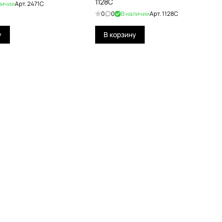
1128C
личии
Арт.
2471C
0
0
В наличии
Арт.
1128C
у
В корзину