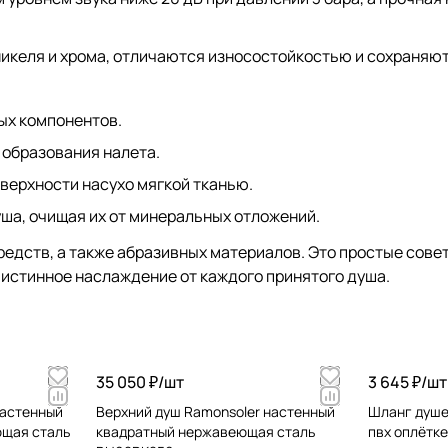
икеля и хрома, отличаются износостойкостью и сохраняют
ых компонентов.
 образования налета.
верхности насухо мягкой тканью.
ша, очищая их от минеральных отложений.
едств, а также абразивных материалов. Это простые сове
 истинное наслаждение от каждого принятого душа.
35 050 ₽/
шт
3 645 ₽/
шт
настенный
Верхний душ Ramonsoler настенный
Шланг душев
ющая сталь
квадратный нержавеющая сталь
пвх оплётк