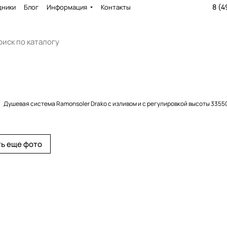
8 (4
дники
Блог
Информация
Контакты
Душевая система Ramonsoler Drako с изливом и с регулировкой высоты 335
ь еще фото