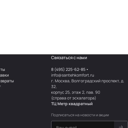
Связаться с нами
аты
8 (495) 225-62-85
тавки
info@santehkomfort.ru
озвраты
г. Москва, Волгоградский проспект, д.
т
32,
корпус 25, этаж 2, пав. 90
(справа от эскалатора)
ТЦ Метр
к
вадратный
Подписаться
на новости и акции