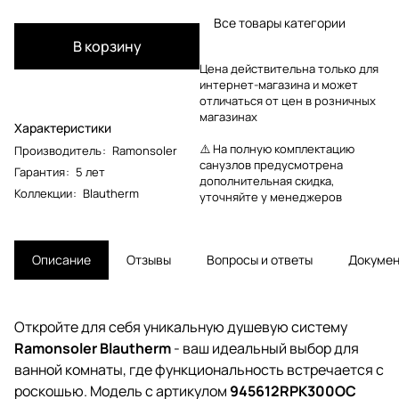
Все товары категории
В корзину
Цена действительна только для
интернет-магазина и может
отличаться от цен в розничных
магазинах
Характеристики
⚠️ На полную комплектацию
Производитель
:
Ramonsoler
санузлов предусмотрена
Гарантия
:
5 лет
дополнительная скидка,
Коллекции
:
Blautherm
уточняйте у менеджеров
Описание
Отзывы
Вопросы и ответы
Докуме
Откройте для себя уникальную душевую систему
Ramonsoler Blautherm
- ваш идеальный выбор для
ванной комнаты, где функциональность встречается с
роскошью. Модель с артикулом
945612RPK300OC