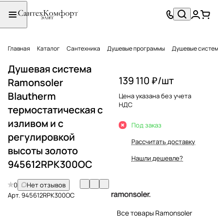
Главная
Каталог
Сантехника
Душевые программы
Душевые систе
Душевая система
139 110 ₽/
шт
Ramonsoler
Blautherm
Цена указана без учета
НДС
термостатическая с
изливом и с
Под заказ
регулировкой
Рассчитать доставку
высоты золото
Нашли дешевле?
945612RPK300OC
0
Нет отзывов
Арт.
945612RPK300OC
Все товары Ramonsoler