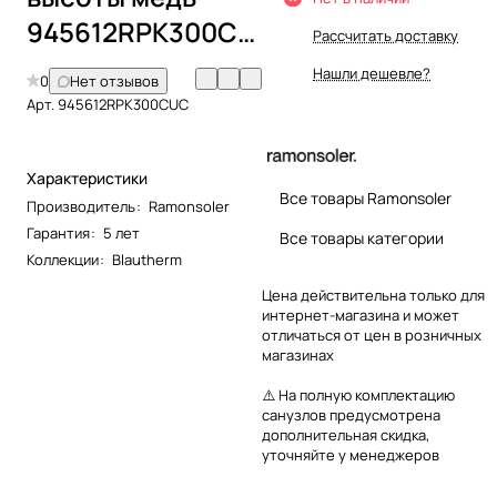
945612RPK300CUC
Рассчитать доставку
Нашли дешевле?
0
Нет отзывов
Арт.
945612RPK300CUC
Характеристики
Все товары Ramonsoler
Производитель
:
Ramonsoler
Гарантия
:
5 лет
Все товары категории
Коллекции
:
Blautherm
Цена действительна только для
интернет-магазина и может
отличаться от цен в розничных
магазинах
⚠️ На полную комплектацию
санузлов предусмотрена
дополнительная скидка,
уточняйте у менеджеров