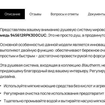
Описание
Отзывы
Вопросы и ответы
Документ
Представляем вашему вниманию душевую систему мирово
медь 945612RPK300CUC
. Это не просто душ, а продвину
Основной особенностью данной модели является инноваци
выполняют двойную функцию: обеспечивают бережное очи
простым и быстрым – достаточно провести рукой по форсу
Эта душевая система, входящая в коллекцию
Blautherm
, 
придающему благородный вид вашему интерьеру. Регулиру
дизайна.
Используйте мягкие моющие средства без кислот и агре
Регулярная очистка после использования предотвратит 
Тщательно промывайте водой и вытирайте насухо мягкой