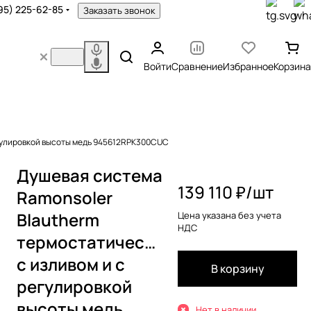
95) 225-62-85
Заказать звонок
Войти
Сравнение
Избранное
Корзина
егулировкой высоты медь 945612RPK300CUC
Душевая система
139 110 ₽/
шт
Ramonsoler
Blautherm
Цена указана без учета
НДС
термостатическая
с изливом и с
В корзину
регулировкой
высоты медь
Нет в наличии