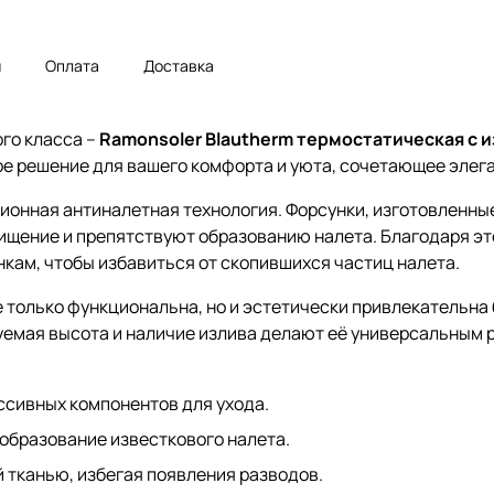
ы
Оплата
Доставка
го класса –
Ramonsoler Blautherm термостатическая с 
тое решение для вашего комфорта и уюта, сочетающее элег
онная антиналетная технология. Форсунки, изготовленные
щение и препятствуют образованию налета. Благодаря эт
нкам, чтобы избавиться от скопившихся частиц налета.
не только функциональна, но и эстетически привлекательн
емая высота и наличие излива делают её универсальным 
ссивных компонентов для ухода.
образование известкового налета.
 тканью, избегая появления разводов.