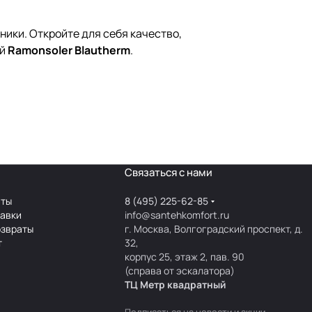
ики. Откройте для себя качество,
ой
Ramonsoler Blautherm
.
Связаться с нами
аты
8 (495) 225-62-85
тавки
info@santehkomfort.ru
озвраты
г. Москва, Волгоградский проспект, д.
т
32,
корпус 25, этаж 2, пав. 90
(справа от эскалатора)
ТЦ Метр
к
вадратный