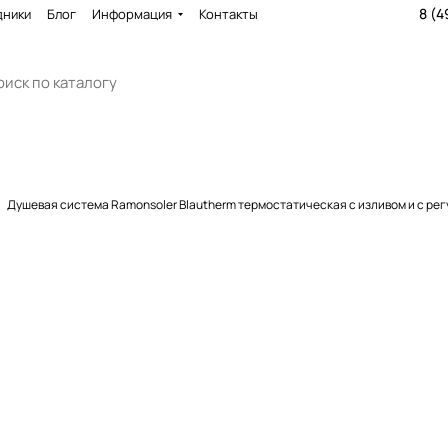
8 (4
дники
Блог
Информация
Контакты
Душевая система Ramonsoler Blautherm термостатическая с изливом и с р