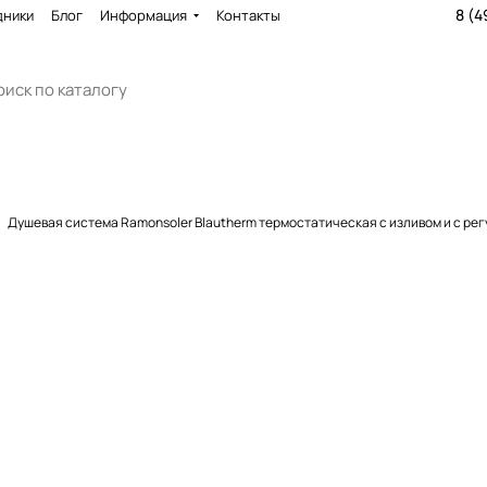
8 (4
дники
Блог
Информация
Контакты
Душевая система Ramonsoler Blautherm термостатическая с изливом и с р