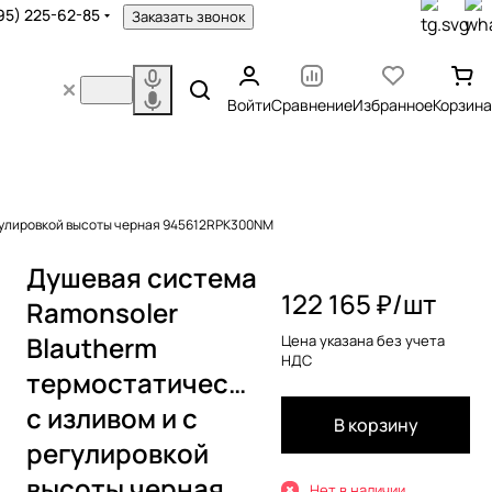
95) 225-62-85
Заказать звонок
Войти
Сравнение
Избранное
Корзина
егулировкой высоты черная 945612RPK300NM
Душевая система
122 165 ₽/
шт
Ramonsoler
Blautherm
Цена указана без учета
НДС
термостатическая
с изливом и с
В корзину
регулировкой
высоты черная
Нет в наличии