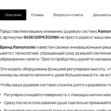
Описание
Отзывы
Вопросы и ответы
Документ
Представляем вашему вниманию душевую систему
Ramons
с артикулом
945612RPK300NM
не просто украсит вашу ван
Бренд Ramonsoler
известен своими инновационными решен
цвета с технологией, упрощающей уход за вашей сантехни
образованию налета. Просто пройдитесь рукой по насадкам,
Эта модель оборудована функцией регулировки высоты, ч
изливу вы можете наполнять даже большие емкости, не ис
Чтобы ваша душевая система служила долго и радовала гл
Регулярно очищайте поверхность с помощью мягких мою
Сразу после использования душа тщательно промывайте 
Вытирайте насухо мягкой тканью после очистки, чтобы 