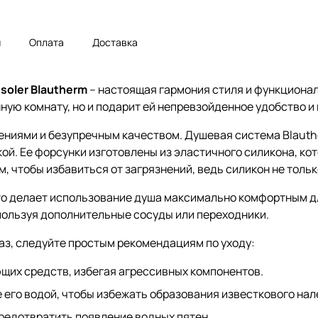
ы
Оплата
Доставка
oler Blautherm
– настоящая гармония стиля и функциона
ную комнату, но и подарит ей непревзойденное удобство и
иями и безупречным качеством. Душевая система Blauthe
кой. Ее форсунки изготовлены из эластичного силикона, к
 чтобы избавиться от загрязнений, ведь силикон не только 
то делает использование душа максимально комфортным д
пользуя дополнительные сосуды или переходники.
аз, следуйте простым рекомендациям по уходу:
щих средств, избегая агрессивных компонентов.
его водой, чтобы избежать образования известкового нал
предотвратить появление водных пятен.