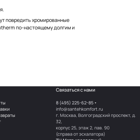
я.
гут повредить хромированные
utherm по-настоящему долгим и
Связаться с нами
аты
8 (495) 225-62-85
тавки
info@santehkomfort.ru
озвраты
г. Москва, Волгоградский проспект, д.
т
32,
корпус 25, этаж 2, пав. 90
(справа от эскалатора)