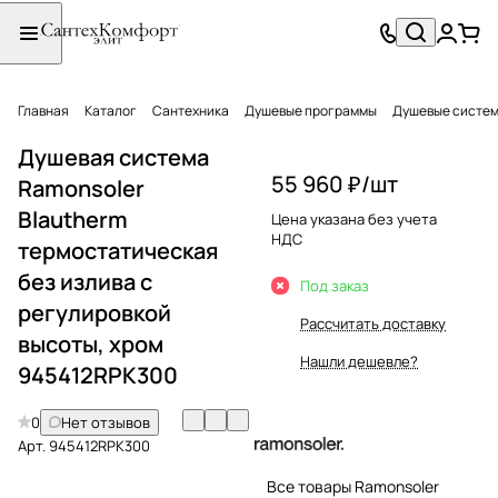
Главная
Каталог
Сантехника
Душевые программы
Душевые систе
Душевая система
55 960 ₽/
шт
Ramonsoler
Blautherm
Цена указана без учета
НДС
термостатическая
без излива с
Под заказ
регулировкой
Рассчитать доставку
высоты, хром
Нашли дешевле?
945412RPK300
0
Нет отзывов
Арт.
945412RPK300
Все товары Ramonsoler