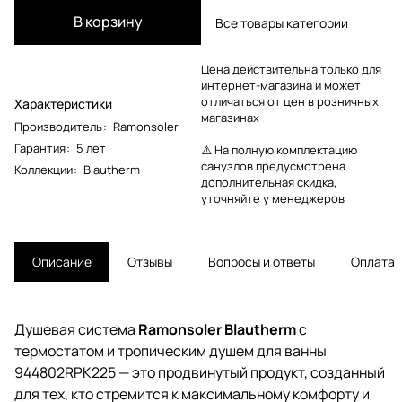
В корзину
Все товары категории
Цена действительна только для
интернет-магазина и может
отличаться от цен в розничных
Характеристики
магазинах
Производитель
:
Ramonsoler
Гарантия
:
5 лет
⚠️ На полную комплектацию
санузлов предусмотрена
Коллекции
:
Blautherm
дополнительная скидка,
уточняйте у менеджеров
Описание
Отзывы
Вопросы и ответы
Оплата
Душевая система
Ramonsoler Blautherm
с
термостатом и тропическим душем для ванны
944802RPK225 — это продвинутый продукт, созданный
для тех, кто стремится к максимальному комфорту и