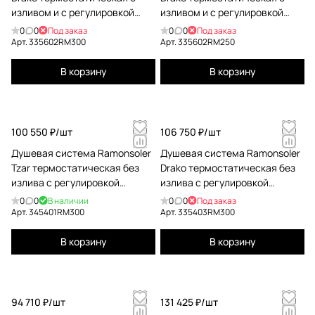
изливом и с регулировкой
изливом и с регулировкой
высоты 335602RM300
высоты 335602RM250
0
0
Под заказ
0
0
Под заказ
Арт.
335602RM300
Арт.
335602RM250
В корзину
В корзину
100 550 ₽/
шт
106 750 ₽/
шт
Душевая система Ramonsoler
Душевая система Ramonsoler
Tzar термостатическая без
Drako термостатическая без
излива с регулировкой
излива с регулировкой
высоты 345401RM300
высоты 335403RM300
0
0
В наличии
0
0
Под заказ
Арт.
345401RM300
Арт.
335403RM300
В корзину
В корзину
94 710 ₽/
шт
131 425 ₽/
шт