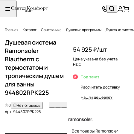
Главная
Каталог
Сантехника
Душевые программы
Душевые систе
Душевая система
54 925 ₽/
шт
Ramonsoler
Blautherm с
Цена указана без учета
НДС
термостатом и
тропическим душем
Под заказ
для ванны
Рассчитать доставку
944802RPK225
Нашли дешевле?
0
Нет отзывов
Арт.
944802RPK225
Все товары Ramonsoler