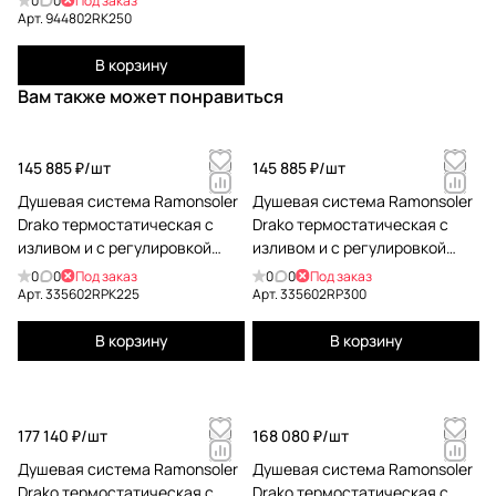
0
0
Под заказ
Арт.
944802RK250
В корзину
Вам также может понравиться
145 885 ₽/
шт
145 885 ₽/
шт
Душевая система Ramonsoler
Душевая система Ramonsoler
Drako термостатическая с
Drako термостатическая с
изливом и с регулировкой
изливом и с регулировкой
высоты 335602RPK225
высоты 335602RP300
0
0
Под заказ
0
0
Под заказ
Арт.
335602RPK225
Арт.
335602RP300
В корзину
В корзину
177 140 ₽/
шт
168 080 ₽/
шт
Душевая система Ramonsoler
Душевая система Ramonsoler
Drako термостатическая с
Drako термостатическая с