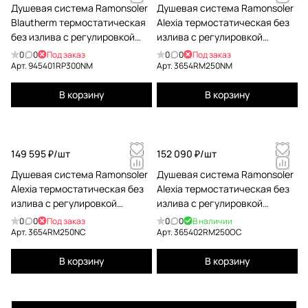
Душевая система Ramonsoler
Душевая система Ramonsoler
Blautherm термостатическая
Alexia термостатическая без
без излива с регулировкой
излива с регулировкой
высоты чёрный
высоты чёрный 3654RM250NM
0
0
Под заказ
0
0
Под заказ
945401RP300NM
Арт.
945401RP300NM
Арт.
3654RM250NM
В корзину
В корзину
149 595 ₽/
шт
152 090 ₽/
шт
Душевая система Ramonsoler
Душевая система Ramonsoler
Alexia термостатическая без
Alexia термостатическая без
излива с регулировкой
излива с регулировкой
высоты никель 3654RM250NC
высоты золотой
0
0
Под заказ
0
0
В наличии
365402RM250OC
Арт.
3654RM250NC
Арт.
365402RM250OC
В корзину
В корзину