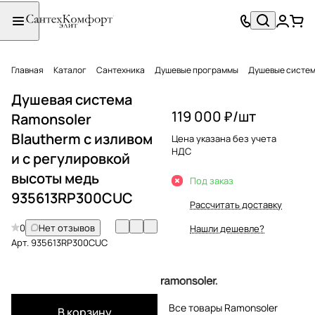
Главная
Каталог
Сантехника
Душевые программы
Душевые систе
Душевая система
119 000 ₽/
шт
Ramonsoler
Blautherm с изливом
Цена указана без учета
НДС
и с регулировкой
высоты медь
Под заказ
935613RP300CUC
Рассчитать доставку
0
Нет отзывов
Нашли дешевле?
Арт.
935613RP300CUC
Все товары Ramonsoler
В корзину