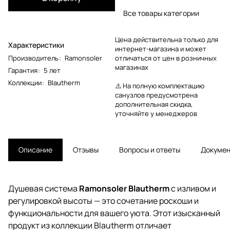
Все товары категории
Цена действительна только для
Характеристики
интернет-магазина и может
Производитель
:
Ramonsoler
отличаться от цен в розничных
магазинах
Гарантия
:
5 лет
Коллекции
:
Blautherm
⚠️ На полную комплектацию
санузлов предусмотрена
дополнительная скидка,
уточняйте у менеджеров
Описание
Отзывы
Вопросы и ответы
Докуме
Душевая система
Ramonsoler Blautherm
с изливом и
регулировкой высоты — это сочетание роскоши и
функциональности для вашего уюта. Этот изысканный
продукт из коллекции Blautherm отличает