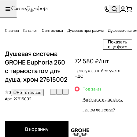
Главная
Каталог
Сантехника
Душевые программы
Душевые систе
Показать
еще фото
Душевая система
72 580 ₽/
шт
GROHE Euphoria 260
с термостатом для
Цена указана без учета
НДС
душа, хром 27615002
Под заказ
0
Нет отзывов
Арт.
27615002
Рассчитать доставку
Нашли дешевле?
В корзину