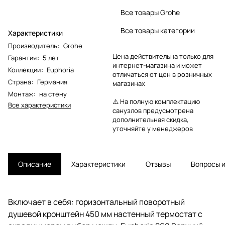
Все товары Grohe
Все товары категории
Характеристики
Производитель
:
Grohe
Цена действительна только для
Гарантия
:
5 лет
интернет-магазина и может
Коллекции
:
Euphoria
отличаться от цен в розничных
Страна
:
Германия
магазинах
Монтаж
:
на стену
⚠️ На полную комплектацию
Все характеристики
санузлов предусмотрена
дополнительная скидка,
уточняйте у менеджеров
Описание
Характеристики
Отзывы
Вопросы и
Включает в себя: горизонтальный поворотный
душевой кронштейн 450 мм настенный термостат с