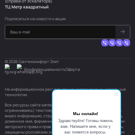
(справа от эскалатора)
ТЦ Метр
к
вадратный
Подписаться
на новости и акции
© 2026 Сантехкомфорт Элит
Конфиденциальность
Оферта
На информационном ресурсе применяются
рекомендательные
технологии
.
Все ресурсы сайта santehkomfort.ru, включая (но не
ограничиваясь) текстовую, графическую, фотографическую и
Мы онлайн!
видео информацию, структуру, дизайн и оформление страниц,
Здравствуйте! Готовы помочь
доменное имя, фирменное наименование являются объектами
вам. Напишите мне, если у
авторского права и прав на интеллектуальную собственность,
вас появятся вопросы.
защищены российским законодательством и международными