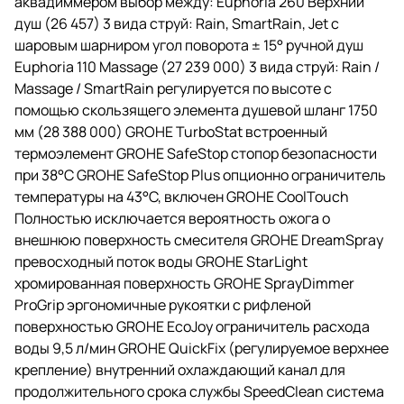
аквадиммером выбор между: Euphoria 260 Верхний
душ (26 457) 3 вида струй: Rain, SmartRain, Jet с
шаровым шарниром угол поворота ± 15° ручной душ
Euphoria 110 Massage (27 239 000) 3 вида струй: Rain /
Massage / SmartRain регулируется по высоте с
помощью скользящего элемента душевой шланг 1750
мм (28 388 000) GROHE TurboStat встроенный
термоэлемент GROHE SafeStop стопор безопасности
при 38°C GROHE SafeStop Plus опционно ограничитель
температуры на 43°C, включен GROHE CoolTouch
Полностью исключается вероятность ожога о
внешнюю поверхность смесителя GROHE DreamSpray
превосходный поток воды GROHE StarLight
хромированная поверхность GROHE SprayDimmer
ProGrip эргономичные рукоятки с рифленой
поверхностью GROHE EcoJoy ограничитель расхода
воды 9,5 л/мин GROHE QuickFix (регулируемое верхнее
крепление) внутренний охлаждающий канал для
продолжительного срока службы SpeedClean система