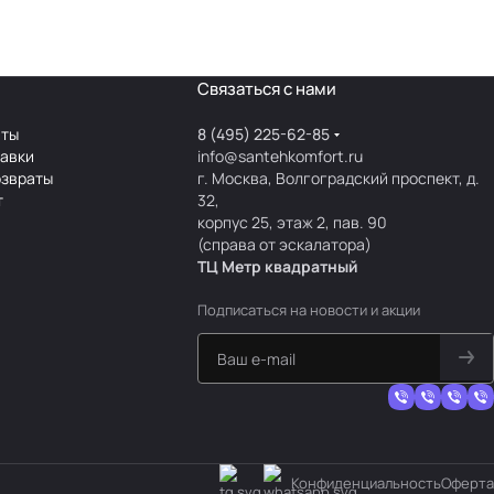
Связаться с нами
аты
8 (495) 225-62-85
тавки
info@santehkomfort.ru
озвраты
г. Москва, Волгоградский проспект, д.
т
32,
корпус 25, этаж 2, пав. 90
(справа от эскалатора)
ТЦ Метр
к
вадратный
Подписаться
на новости и акции
Конфиденциальность
Оферта