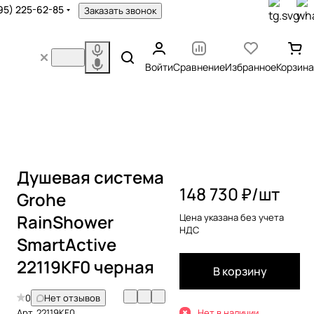
95) 225-62-85
Заказать звонок
Войти
Сравнение
Избранное
Корзина
Душевая система
148 730 ₽/
шт
Grohe
RainShower
Цена указана без учета
НДС
SmartActive
22119KF0 черная
В корзину
0
Нет отзывов
Арт.
22119KF0
Нет в наличии