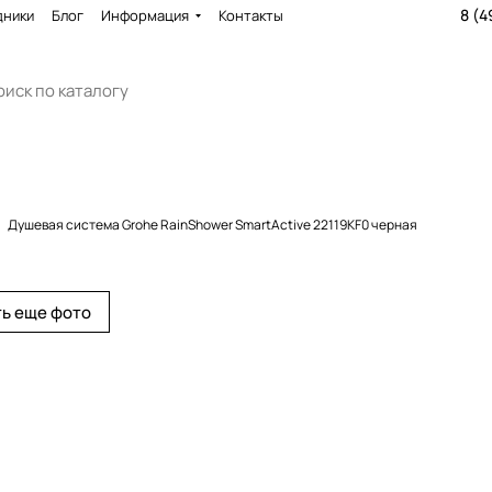
8 (4
дники
Блог
Информация
Контакты
Душевая система Grohe RainShower SmartActive 22119KF0 черная
ь еще фото