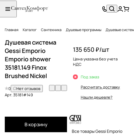
Главная
Каталог
Сантехника
Душевые программы
Душевые систе
Душевая система
135 650 ₽/
шт
Gessi Emporio
Emporio shower
Цена указана без учета
НДС
35181.149 Finox
Brushed Nickel
Под заказ
Рассчитать доставку
0
Нет отзывов
Арт.
35181#149
Нашли дешевле?
В корзину
Все товары Gessi Emporio