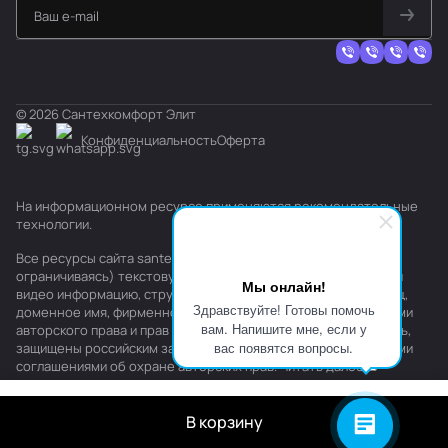
© 2026 Сантехкомфорт Элит
Конфиденциальность
Оферта
На информационном ресурсе применяются
рекомендательные
технологии
.
Все ресурсы сайта santehkomfort.ru, включая (но не
ограничиваясь) текстовую, графическую, фотографическую и
Мы онлайн!
видео информацию, структуру, дизайн и оформление страниц,
Здравствуйте! Готовы помочь
доменное имя, фирменное наименование являются объектами
вам. Напишите мне, если у
авторского права и прав на интеллектуальную собственность,
вас появятся вопросы.
защищены российским законодательством и международными
соглашениями об охране авторских прав.
Читать далее
В корзину