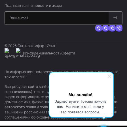
Подписаться
на новости и акции
© 2026 Сантехкомфорт Элит
Конфиденциальность
Оферта
На информационном ресурсе применяются
рекомендательные
технологии
.
Все ресурсы сайта santehkomfort.ru, включая (но не
ограничиваясь) текстовую, графическую, фотографическую и
Мы онлайн!
видео информацию, структуру, дизайн и оформление страниц,
Здравствуйте! Готовы помочь
доменное имя, фирменное наименование являются объектами
вам. Напишите мне, если у
авторского права и прав на интеллектуальную собственность,
вас появятся вопросы.
защищены российским законодательством и международными
соглашениями об охране авторских прав.
Читать далее