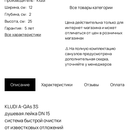
Производитель
:
Kludi
Ширина, см
:
12
Все товары категории
Глубина, см
:
2
Высота, см
:
25
Цена действительна только для
интернет-магазина и может
Гарантия
:
5 лет
отличаться от цен в розничных
Все характеристики
магазинах
⚠️ На полную комплектацию
санузлов предусмотрена
дополнительная скидка,
уточняйте у менеджеров
Описание
Характеристики
Отзывы
Оплата
KLUDI A-QAs 3S
душевая лейка DN 15
система быстрой очистки
от известковых отложений