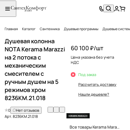
Главная
Каталог
Сантехника
Душевые программы
Душевые систе
Душевая колонна
60 100 ₽/
шт
NOTA Kerama Marazzi
на 2 потока с
Цена указана без учета
НДС
механическим
смесителем с
Под заказ
ручным душем на 5
Рассчитать доставку
режимов хром
Нашли дешевле?
8236KM.21.018
0
Нет отзывов
Арт.
8236KM.21.018
Все товары Kerama Marazzi