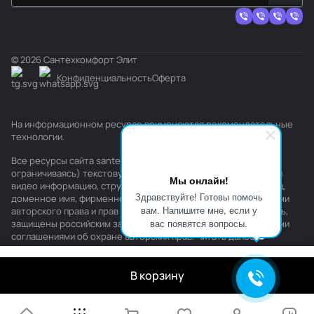
© 2026 Сантехкомфорт Элит
Конфиденциальность
Оферта
На информационном ресурсе применяются
рекомендательные
технологии
.
Все ресурсы сайта santehkomfort.ru, включая (но не
ограничиваясь) текстовую, графическую, фотографическую и
Мы онлайн!
видео информацию, структуру, дизайн и оформление страниц,
Здравствуйте! Готовы помочь
доменное имя, фирменное наименование являются объектами
вам. Напишите мне, если у
авторского права и прав на интеллектуальную собственность,
вас появятся вопросы.
защищены российским законодательством и международными
соглашениями об охране авторских прав.
Читать далее
В корзину