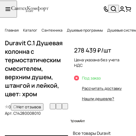
Главная
Каталог
Сантехника
Душевые программы
Душевые систе
Duravit C.1 Душевая
278 439 ₽/
шт
колонна с
термостатическим
Цена указана без учета
НДС
смесителем,
верхним душем,
Под заказ
штангой и лейкой,
Рассчитать доставку
цвет: хром
Нашли дешевле?
0
Нет отзывов
Арт.
C14280008010
Все товары Duravit