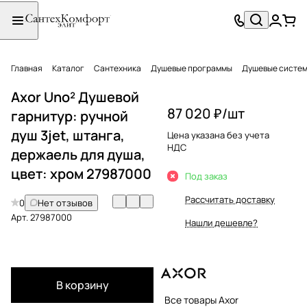
Главная
Каталог
Сантехника
Душевые программы
Душевые систе
Axor Uno² Душевой
87 020 ₽/
шт
гарнитур: ручной
душ 3jet, штанга,
Цена указана без учета
НДС
держаель для душа,
цвет: хром 27987000
Под заказ
Рассчитать доставку
0
Нет отзывов
Арт.
27987000
Нашли дешевле?
В корзину
Все товары Axor