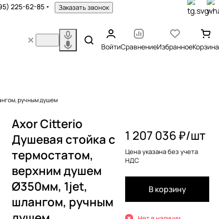
95) 225-62-85
Заказать звонок
Войти
Сравнение
Избранное
Корзина
лангом, ручным душем
Axor Citterio
1 207 036 ₽/
шт
Душевая стойка с
термостатом,
Цена указана без учета
НДС
верхним душем
Ø350мм, 1jet,
В корзину
шлангом, ручным
душем
Нет в наличии