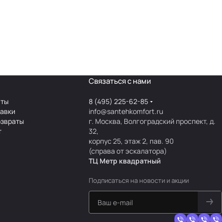
Связаться с нами
аты
8 (495) 225-62-85
тавки
info@santehkomfort.ru
озвраты
г. Москва, Волгоградский проспект, д.
т
32,
корпус 25, этаж 2, пав. 90
(справа от эскалатора)
ТЦ Метр
к
вадратный
Подписаться
на новости и акции