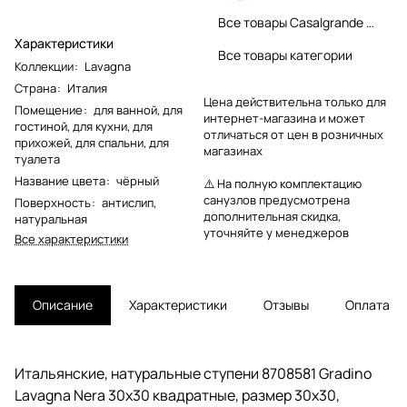
Все товары Casalgrande Padana
Характеристики
Все товары категории
Коллекции
:
Lavagna
Страна
:
Италия
Цена действительна только для
Помещение
:
для ванной
,
для
интернет-магазина и может
гостиной
,
для кухни
,
для
отличаться от цен в розничных
прихожей
,
для спальни
,
для
магазинах
туалета
Название цвета
:
чёрный
⚠️ На полную комплектацию
санузлов предусмотрена
Поверхность
:
антислип
,
дополнительная скидка,
натуральная
уточняйте у менеджеров
Все характеристики
Описание
Характеристики
Отзывы
Оплата
Итальянские, натуральные ступени 8708581 Gradino
Lavagna Nera 30x30 квадратные, размер 30x30,