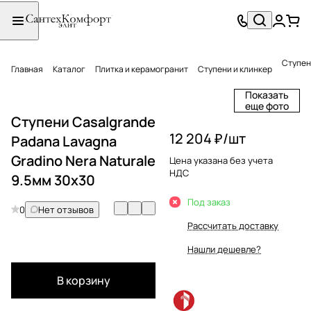
Ступен
Главная
Каталог
Плитка и керамогранит
Ступени и клинкер
Показать
еще фото
Ступени Casalgrande
12 204 ₽/
шт
Padana Lavagna
Gradino Nera Naturale
Цена указана без учета
НДС
9.5мм 30х30
Под заказ
0
Нет отзывов
Рассчитать доставку
Нашли дешевле?
В корзину