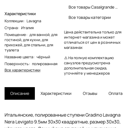
Все товары Casalgrande Padana
Характеристики
Все товары категории
Коллекции
:
Lavagna
Страна
:
Италия
Цена действительна только для
Помещение
:
для ванной
,
для
интернет-магазина и может
гостиной
,
для кухни
,
для
отличаться от цен в розничных
прихожей
,
для спальни
,
для
магазинах
туалета
Название цвета
:
чёрный
⚠️ На полную комплектацию
санузлов предусмотрена
Поверхность
:
полированная
дополнительная скидка,
Все характеристики
уточняйте у менеджеров
Описание
Характеристики
Отзывы
Оплата
Итальянские, полированные ступени Gradino Lavagna
Nera Levigato 9.5мм 30x30 квадратные, размер 30x30,