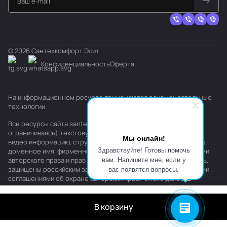
© 2026 Сантехкомфорт Элит
Конфиденциальность
Оферта
На информационном ресурсе применяются
рекомендательные
технологии
.
Все ресурсы сайта santehkomfort.ru, включая (но не
ограничиваясь) текстовую, графическую, фотографическую и
Мы онлайн!
видео информацию, структуру, дизайн и оформление страниц,
Здравствуйте! Готовы помочь
доменное имя, фирменное наименование являются объектами
вам. Напишите мне, если у
авторского права и прав на интеллектуальную собственность,
вас появятся вопросы.
защищены российским законодательством и международными
соглашениями об охране авторских прав.
Читать далее
В корзину