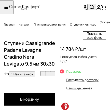
Ступен
Главная
Каталог
Плитка и керамогранит
Ступени и клинкер
Показать
еще фото
Ступени Casalgrande
14 784 ₽/
шт
Padana Lavagna
Gradino Nera
Цена указана без учета
НДС
Levigato 9.5мм 30х30
Под заказ
0
Нет отзывов
Рассчитать доставку
Нашли дешевле?
В корзину