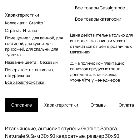
Все товары Casalgrande Padana
Характеристики
Все товары категории
Коллекции
:
Granito 1
Страна
:
Италия
Цена действительна только для
Помещение
:
для ванной
,
для
интернет-магазина и может
гостиной
,
для кухни
,
для
отличаться от цен в розничных
прихожей
,
для спальни
,
для
магазинах
туалета
Название цвета
:
бежевый
⚠️ На полную комплектацию
санузлов предусмотрена
Поверхность
:
антислип
,
дополнительная скидка,
натуральная
уточняйте у менеджеров
Все характеристики
Описание
Характеристики
Отзывы
Оплата
Итальянские, антислип ступени Gradino Sahara
Naturale 9.5мм 30x30 квадратные, размер 30x30,