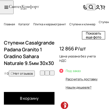
Ступени
Главная
Каталог
Плитка и керамогранит
Ступени и клинкер
Показать
еще фото
Ступени Casalgrande
12 866 ₽/
шт
Padana Granito 1
Gradino Sahara
Цена указана без учета
НДС
Naturale 9.5мм 30х30
Под заказ
0
Нет отзывов
Рассчитать доставку
Нашли дешевле?
В корзину