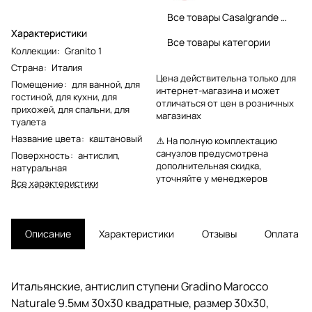
Все товары Casalgrande Padana
Характеристики
Все товары категории
Коллекции
:
Granito 1
Страна
:
Италия
Цена действительна только для
Помещение
:
для ванной
,
для
интернет-магазина и может
гостиной
,
для кухни
,
для
отличаться от цен в розничных
прихожей
,
для спальни
,
для
магазинах
туалета
Название цвета
:
каштановый
⚠️ На полную комплектацию
санузлов предусмотрена
Поверхность
:
антислип
,
дополнительная скидка,
натуральная
уточняйте у менеджеров
Все характеристики
Описание
Характеристики
Отзывы
Оплата
Итальянские, антислип ступени Gradino Marocco
Naturale 9.5мм 30x30 квадратные, размер 30x30,