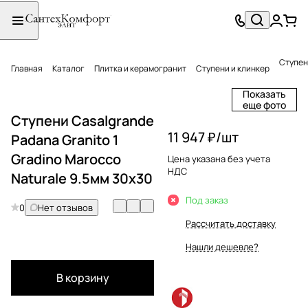
Ступени
Главная
Каталог
Плитка и керамогранит
Ступени и клинкер
Показать
еще фото
Ступени Casalgrande
11 947 ₽/
шт
Padana Granito 1
Gradino Marocco
Цена указана без учета
НДС
Naturale 9.5мм 30х30
Под заказ
0
Нет отзывов
Рассчитать доставку
Нашли дешевле?
В корзину