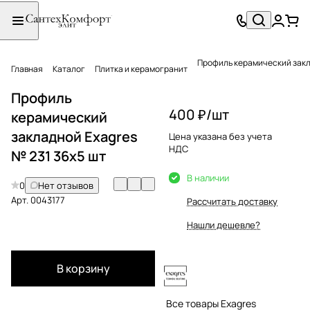
Профиль керамический закл
Главная
Каталог
Плитка и керамогранит
Профиль
400 ₽/
шт
керамический
закладной Exagres
Цена указана без учета
НДС
№ 231 36x5 шт
В наличии
0
Нет отзывов
Арт.
0043177
Рассчитать доставку
Нашли дешевле?
В корзину
Все товары Exagres