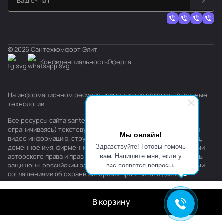
© 2026 Сантехкомфорт Элит
Конфиденциальность
Оферта
На информационном ресурсе применяются
рекомендательные
технологии
.
Все ресурсы сайта santehkomfort.ru, включая (но не
ограничиваясь) текстовую, графическую, фотографическую и
Мы онлайн!
видео информацию, структуру, дизайн и оформление страниц,
Здравствуйте! Готовы помочь
доменное имя, фирменное наименование являются объектами
вам. Напишите мне, если у
авторского права и прав на интеллектуальную собственность,
вас появятся вопросы.
защищены российским законодательством и международными
соглашениями об охране авторских прав.
Читать далее
В корзину