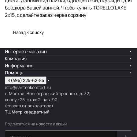
цвета. Данный вид плитки, одноцветной, подойдет для
бордюра Вашей ванной. Чтобы купить TORELLO LAKE
2x15, сделайте заказ через корзину
Назад к списку
Интернет-магазин
Компания
Информация
Помощь
8 (495) 225-62-85
info@santehkomfort.ru
г. Москва, Волгоградский проспект, д. 32,
корпус 25, этаж 2, пав. 90
(справа от эскалатора)
ТЦ Метр
к
вадратный
Подписаться
на новости и акции