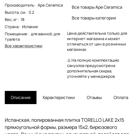
Производитель
:
Ape Ceramica
Все товары Ape Ceramica
Высота, см
:
0.2
Все товары категории
Вес, кг
:
18
Страна
:
Испания
Цена действительна только для
Помещение
:
для ванной
,
для
интернет-магазина и может
туалета
отличаться от цен в розничных
Все характеристики
магазинах
⚠️ На полную комплектацию
санузлов предусмотрена
дополнительная скидка,
уточняйте у менеджеров
Описание
Характеристики
Отзывы
Оплата
Испанская, полированная плитка TORELLO LAKE 2x15
прямоугольной формы, размера 15x2, бирюзового