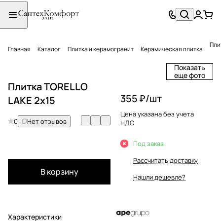
Пли
Главная
Каталог
Плитка и керамогранит
Керамическая плитка
Показать
еще фото
Плитка TORELLO
355 ₽/
шт
LAKE 2x15
Цена указана без учета
0
Нет отзывов
НДС
Под заказ
Рассчитать доставку
В корзину
Нашли дешевле?
Характеристики