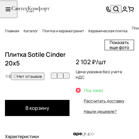
Плит
Главная
Каталог
Плитка и керамогранит
Керамическая плитка
Показать
еще фото
Плитка Sotile Cinder
2 102 ₽/
шт
20х5
Цена указана без учета
0
Нет отзывов
НДС
Под заказ
Рассчитать доставку
В корзину
Нашли дешевле?
Характеристики