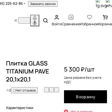
95) 225-62-85
Заказать звонок
Войти
Сравнение
Избранное
Корзина
Плитка GLASS
5 300 ₽/
шт
TITANIUM PAVE
20,1x20,1
Цена указана без учета
НДС
0
Нет отзывов
В корзину
Характеристики
Нет в наличии