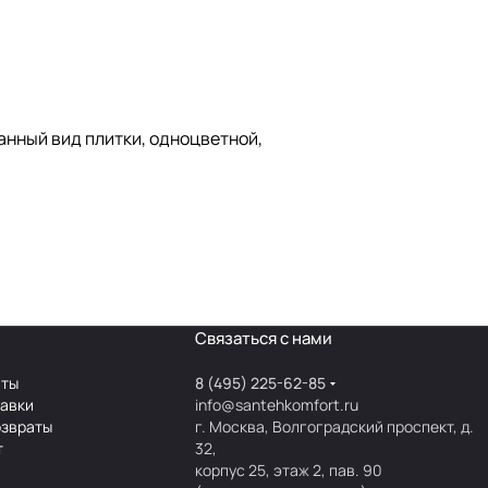
Данный вид плитки, одноцветной,
Связаться с нами
аты
8 (495) 225-62-85
тавки
info@santehkomfort.ru
озвраты
г. Москва, Волгоградский проспект, д.
т
32,
корпус 25, этаж 2, пав. 90