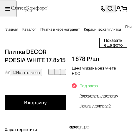
Пли
Главная
Каталог
Плитка и керамогранит
Керамическая плитка
Показать
еще фото
Плитка DECOR
1 878 ₽/
шт
POESIA WHITE 17.8x15
Цена указана без учета
0
Нет отзывов
НДС
Под заказ
Рассчитать доставку
В корзину
Нашли дешевле?
Характеристики