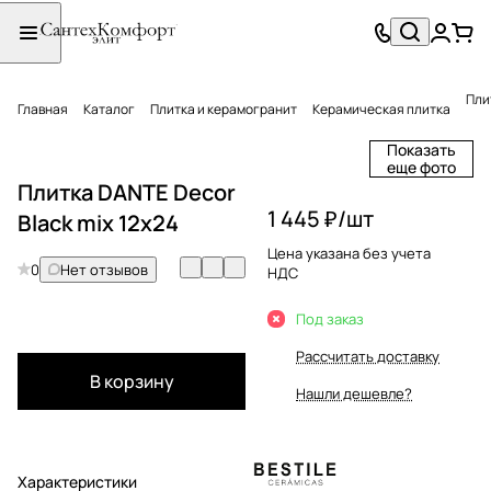
Пли
Главная
Каталог
Плитка и керамогранит
Керамическая плитка
Показать
еще фото
Плитка DANTE Decor
1 445 ₽/
шт
Black mix 12x24
Цена указана без учета
0
Нет отзывов
НДС
Под заказ
Рассчитать доставку
В корзину
Нашли дешевле?
Характеристики