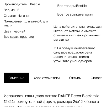
Производитель
:
Bestile
Все товары Bestile
Вес, кг
:
18
Все товары категории
Страна
:
Испания
Помещение
:
для ванной
,
для
кухни
Цена действительна только для
интернет-магазина и может
Цвет
:
черный
отличаться от цен в розничных
Все характеристики
магазинах
⚠️ На полную комплектацию
санузлов предусмотрена
дополнительная скидка,
уточняйте у менеджеров
Описание
Характеристики
Отзывы
Оплата
Испанская, глянцевая плитка DANTE Decor Black mix
12x24 прямоугольной формы, размера 24x12, чёрного