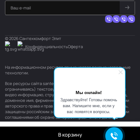
© 2026 Сантехкомфорт Элит
Конфиденциальность
Оферта
На информационном ресурсе применяются
рекомендательные
технологии
.
Все ресурсы сайта santehkomfort.ru, включая (но не
ограничиваясь) текстовую, графическую, фотографическую и
Мы онлайн!
видео информацию, структуру, дизайн и оформление страниц,
Здравствуйте! Готовы помочь
доменное имя, фирменное наименование являются объектами
вам. Напишите мне, если у
авторского права и прав на интеллектуальную собственность,
вас появятся вопросы.
защищены российским законодательством и международными
соглашениями об охране авторских прав.
Читать далее
В корзину