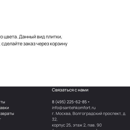
 цвета. Данный вид плитки,
 сделайте заказ через корзину
Связаться с нами
аты
8 (495) 225-62-85
тавки
info@santehkomfort.ru
озвраты
г. Москва, Волгоградский проспект, д.
т
32,
корпус 25, этаж 2, пав. 90