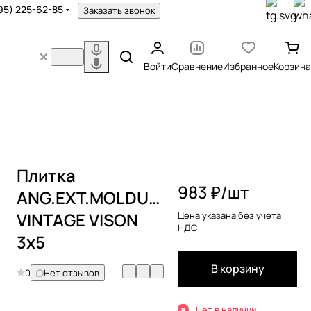
95) 225-62-85
Заказать звонок
Войти
Сравнение
Избранное
Корзина
Плитка
983 ₽/
шт
ANG.EXT.MOLDURA
VINTAGE VISON
Цена указана без учета
НДС
3x5
В корзину
0
Нет отзывов
Нет в наличии