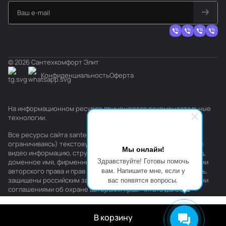
© 2026 Сантехкомфорт Элит
Конфиденциальность
Оферта
На информационном ресурсе применяются
рекомендательные
технологии
.
Все ресурсы сайта santehkomfort.ru, включая (но не
ограничиваясь) текстовую, графическую, фотографическую и
Мы онлайн!
видео информацию, структуру, дизайн и оформление страниц,
Здравствуйте! Готовы помочь
доменное имя, фирменное наименование являются объектами
вам. Напишите мне, если у
авторского права и прав на интеллектуальную собственность,
вас появятся вопросы.
защищены российским законодательством и международными
соглашениями об охране авторских прав.
Читать далее
В корзину