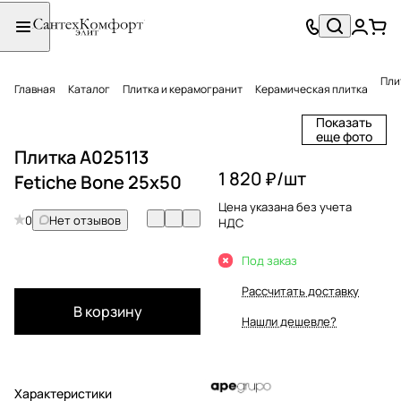
Пли
Главная
Каталог
Плитка и керамогранит
Керамическая плитка
Показать
еще фото
Плитка A025113
1 820 ₽/
шт
Fetiche Bone 25x50
Цена указана без учета
0
Нет отзывов
НДС
Под заказ
Рассчитать доставку
В корзину
Нашли дешевле?
Характеристики