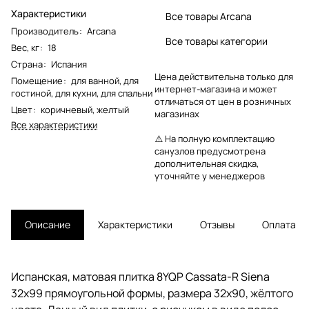
Характеристики
Все товары Arcana
Производитель
:
Arcana
Все товары категории
Вес, кг
:
18
Страна
:
Испания
Цена действительна только для
Помещение
:
для ванной
,
для
интернет-магазина и может
гостиной
,
для кухни
,
для спальни
отличаться от цен в розничных
Цвет
:
коричневый
,
желтый
магазинах
Все характеристики
⚠️ На полную комплектацию
санузлов предусмотрена
дополнительная скидка,
уточняйте у менеджеров
Описание
Характеристики
Отзывы
Оплата
Испанская, матовая плитка 8YQP Cassata-R Siena
32x99 прямоугольной формы, размера 32x90, жёлтого