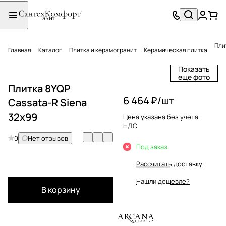
Пли
Главная
Каталог
Плитка и керамогранит
Керамическая плитка
Показать
еще фото
Плитка 8YQP
6 464 ₽/
шт
Cassata-R Siena
32x99
Цена указана без учета
НДС
0
Нет отзывов
Под заказ
Рассчитать доставку
Нашли дешевле?
В корзину