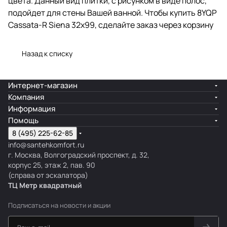
цвета. Данный вид плитки, с рисунком в виде полос,
подойдет для стены Вашей ванной. Чтобы купить 8YQP
Cassata-R Siena 32x99, сделайте заказ через корзину
Назад к списку
Интернет-магазин
Компания
Информация
Помощь
8 (495) 225-62-85
info@santehkomfort.ru
г. Москва, Волгоградский проспект, д. 32,
корпус 25, этаж 2, пав. 90
(справа от эскалатора)
ТЦ Метр
к
вадратный
Подписаться
на новости и акции