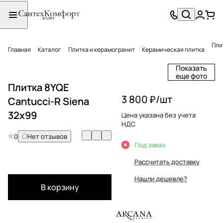
Пли
Главная
Каталог
Плитка и керамогранит
Керамическая плитка
Показать
еще фото
Плитка 8YQE
3 800 ₽/
шт
Cantucci-R Siena
32x99
Цена указана без учета
НДС
0
Нет отзывов
Под заказ
Рассчитать доставку
Нашли дешевле?
В корзину