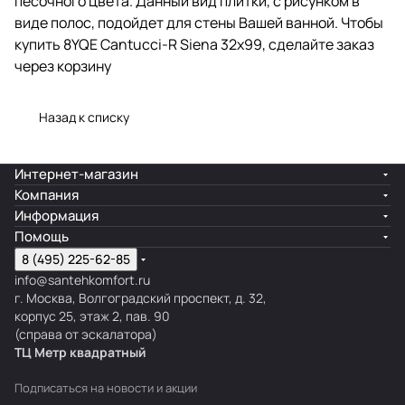
песочного цвета. Данный вид плитки, с рисунком в
виде полос, подойдет для стены Вашей ванной. Чтобы
купить 8YQE Cantucci-R Siena 32x99, сделайте заказ
через корзину
Назад к списку
Интернет-магазин
Компания
Информация
Помощь
8 (495) 225-62-85
info@santehkomfort.ru
г. Москва, Волгоградский проспект, д. 32,
корпус 25, этаж 2, пав. 90
(справа от эскалатора)
ТЦ Метр
к
вадратный
Подписаться
на новости и акции