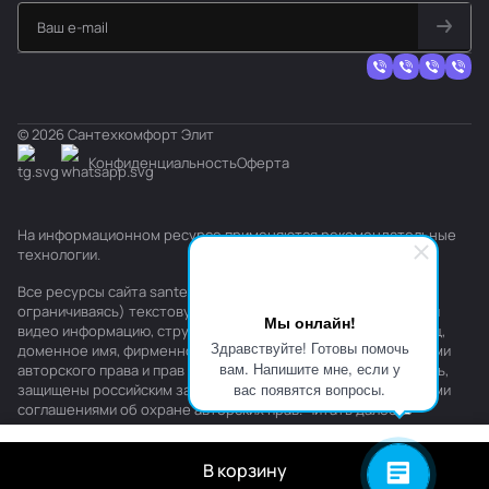
© 2026 Сантехкомфорт Элит
Конфиденциальность
Оферта
На информационном ресурсе применяются
рекомендательные
технологии
.
Все ресурсы сайта santehkomfort.ru, включая (но не
ограничиваясь) текстовую, графическую, фотографическую и
Мы онлайн!
видео информацию, структуру, дизайн и оформление страниц,
Здравствуйте! Готовы помочь
доменное имя, фирменное наименование являются объектами
вам. Напишите мне, если у
авторского права и прав на интеллектуальную собственность,
вас появятся вопросы.
защищены российским законодательством и международными
соглашениями об охране авторских прав.
Читать далее
В корзину