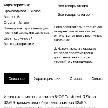
Характеристики
Все товары Arcana
Производитель
:
Arcana
Все товары категории
Вес, кг
:
18
Страна
:
Испания
Цена действительна только для
Помещение
:
для ванной
,
для
интернет-магазина и может
гостиной
,
для кухни
,
для спальни
отличаться от цен в розничных
Цвет
:
коричневый
магазинах
Все характеристики
⚠️ На полную комплектацию
санузлов предусмотрена
дополнительная скидка,
уточняйте у менеджеров
Описание
Характеристики
Отзывы
Оплата
Испанская, матовая плитка 8YQE Cantucci-R Siena
32x99 прямоугольной формы, размера 32x90,