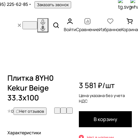
95) 225-62-85
Заказать звонок
Войти
Сравнение
Избранное
Корзина
Плитка 8YH0
3 581 ₽/
шт
Kekur Beige
33.3x100
Цена указана без учета
НДС
0
Нет отзывов
В корзину
Характеристики
Нет в наличии