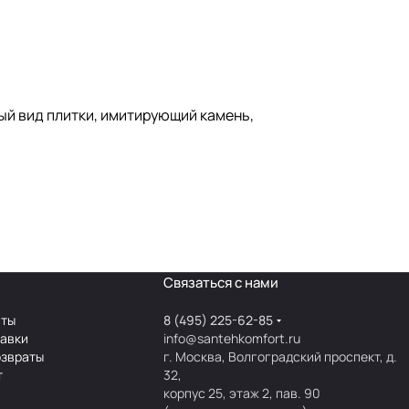
ный вид плитки, имитирующий камень,
Связаться с нами
аты
8 (495) 225-62-85
тавки
info@santehkomfort.ru
озвраты
г. Москва, Волгоградский проспект, д.
т
32,
корпус 25, этаж 2, пав. 90