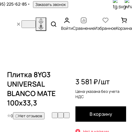
95) 225-62-85
Заказать звонок
Войти
Сравнение
Избранное
Корзина
Плитка 8YG3
3 581 ₽/
шт
UNIVERSAL
BLANCO MATE
Цена указана без учета
НДС
100x33,3
В корзину
0
Нет отзывов
Нет в наличии