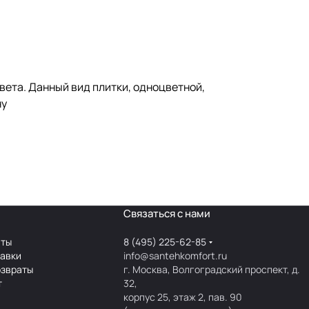
вета. Данный вид плитки, одноцветной,
ну
Связаться с нами
аты
8 (495) 225-62-85
тавки
info@santehkomfort.ru
озвраты
г. Москва, Волгоградский проспект, д.
т
32,
корпус 25, этаж 2, пав. 90