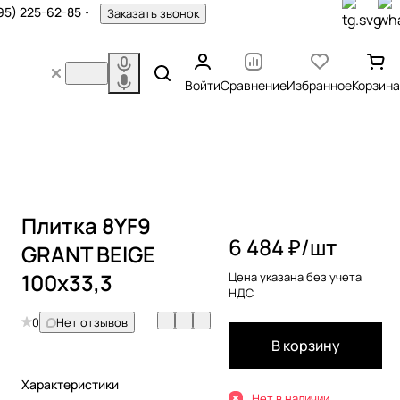
95) 225-62-85
Заказать звонок
Войти
Сравнение
Избранное
Корзина
Плитка 8YF9
6 484 ₽/
шт
GRANT BEIGE
100x33,3
Цена указана без учета
НДС
0
Нет отзывов
В корзину
Характеристики
Нет в наличии