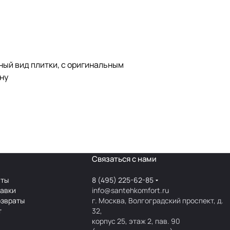
ный вид плитки, с оригинальным
ну
Связаться с нами
аты
8 (495) 225-62-85
тавки
info@santehkomfort.ru
озвраты
г. Москва, Волгоградский проспект, д.
т
32,
корпус 25, этаж 2, пав. 90