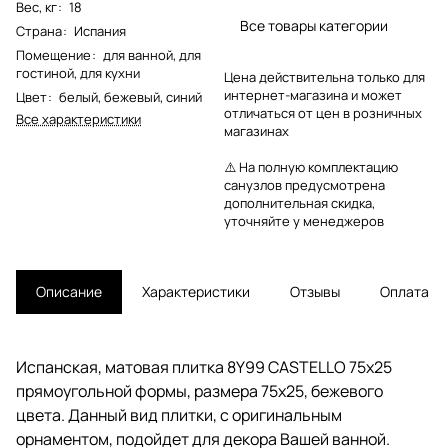
Вес, кг
:
18
Все товары категории
Страна
:
Испания
Помещение
:
для ванной
,
для
гостиной
,
для кухни
Цена действительна только для
интернет-магазина и может
Цвет
:
белый
,
бежевый
,
синий
отличаться от цен в розничных
Все характеристики
магазинах
⚠️ На полную комплектацию
санузлов предусмотрена
дополнительная скидка,
уточняйте у менеджеров
Описание
Характеристики
Отзывы
Оплата
Испанская, матовая плитка 8Y99 CASTELLO 75x25
прямоугольной формы, размера 75x25, бежевого
цвета. Данный вид плитки, с оригинальным
орнаментом, подойдет для декора Вашей ванной.