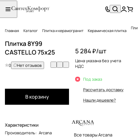
Пли
Главная
Каталог
Плитка и керамогранит
Керамическая плитка
Плитка 8Y99
5 284 ₽/
шт
CASTELLO 75x25
Цена указана без учета
0
Нет отзывов
НДС
Под заказ
Рассчитать доставку
В корзину
Нашли дешевле?
Характеристики
Производитель
:
Arcana
Все товары Arcana